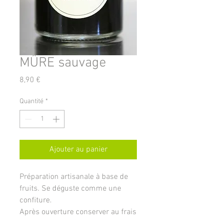
MÛRE sauvage
Prix
8,90 €
Quantité
*
Ajouter au panier
Préparation artisanale à base de
fruits. Se déguste comme une
confiture.
Après ouverture conserver au frais